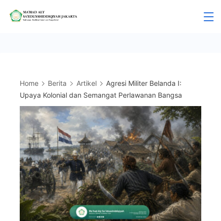
Skip
to
Mahad
content
Aly
Jakarta
Home
Berita
Artikel
Agresi Militer Belanda I:
Upaya Kolonial dan Semangat Perlawanan Bangsa