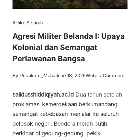
Artikel
Sejarah
Agresi Militer Belanda I: Upaya
Kolonial dan Semangat
Perlawanan Bangsa
on
By
Pustikom_Maha
June 18, 2026
Write a Comment
Agresi
saiidusshiddiqiyah.ac.id
Dua tahun setelah
Militer
proklamasi kemerdekaan berkumandang,
Beland
semangat kebebasan menjalar ke seluruh
I:
pelosok negeri. Bendera merah putih
Upaya
berkibar di gedung-gedung, pekik
Kolonia