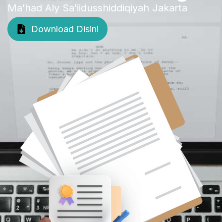
Ma’had Aly Sa’iidusshiddiqiyah Jakarta
Download Disini