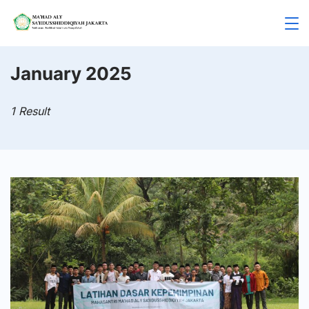
Skip
to
Mahad
content
Aly
January 2025
Jakarta
1 Result