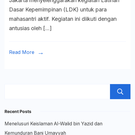
Jakarta menyelenggarakan kegiatan Latihan
Sa’iiduss
Dasar Kepemimpinan (LDK) untuk para
Jakarta
mahasantri aktif. Kegiatan ini diikuti dengan
Antusias
antusias oleh […]
Ikuti
Latihan
Dasar
Read More
Kepemim
2025
Recent Posts
Menelusuri Keislaman Al-Walid bin Yazid dan
Kemunduran Bani Umayyah