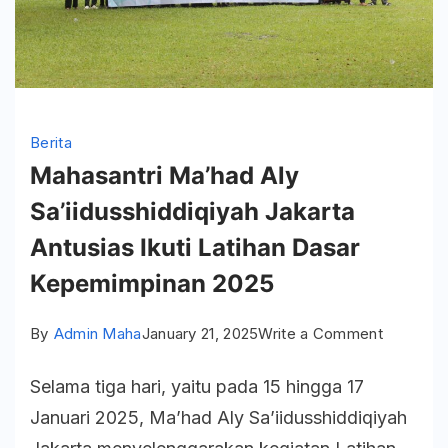
Berita
Mahasantri Ma’had Aly
Sa’iidusshiddiqiyah Jakarta
Antusias Ikuti Latihan Dasar
Kepemimpinan 2025
on
By
Admin Maha
January 21, 2025
Write a Comment
Mahasant
Selama tiga hari, yaitu pada 15 hingga 17
Ma’had
Januari 2025, Ma’had Aly Sa’iidusshiddiqiyah
Aly