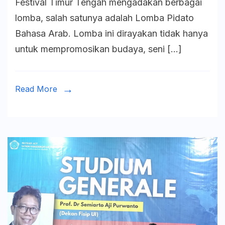
Festival Timur Tengah mengadakan berbagai
Festiv
lomba, salah satunya adalah Lomba Pidato
Timur
Bahasa Arab. Lomba ini dirayakan tidak hanya
Tenga
untuk mempromosikan budaya, seni […]
Dani
Abdul
Ghani
Read More
Raih
Juara
2
Lomb
Pidat
Bahas
Arab
FIB
UI