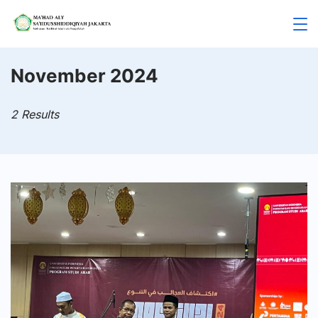
Skip
to
Mahad
content
Aly
November 2024
Jakarta
2 Results