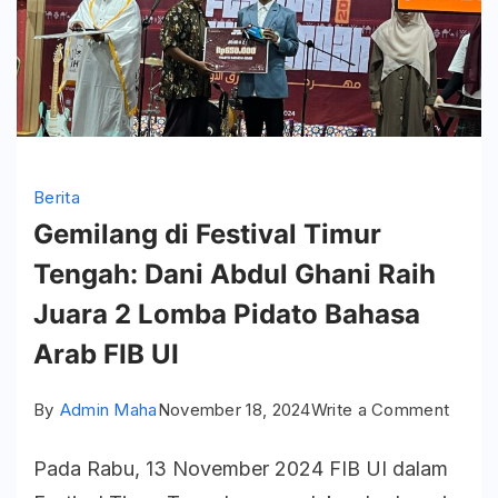
Berita
Gemilang di Festival Timur
Tengah: Dani Abdul Ghani Raih
Juara 2 Lomba Pidato Bahasa
Arab FIB UI
on
By
Admin Maha
November 18, 2024
Write a Comment
Gemil
Pada Rabu, 13 November 2024 FIB UI dalam
di