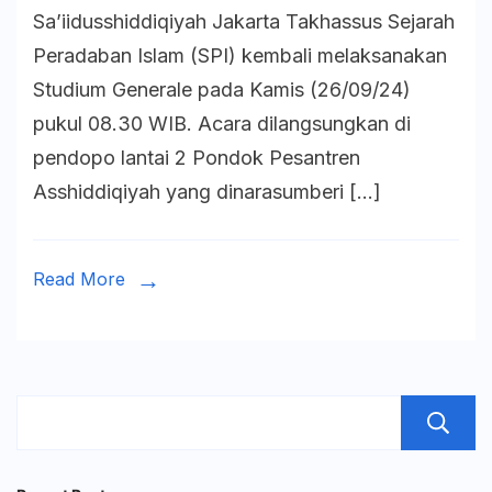
Sa’iidusshiddiqiyah Jakarta Takhassus Sejarah
Semiar
Peradaban Islam (SPI) kembali melaksanakan
Aji
Studium Generale pada Kamis (26/09/24)
Purwan
pukul 08.30 WIB. Acara dilangsungkan di
Bahas
pendopo lantai 2 Pondok Pesantren
Interak
Asshiddiqiyah yang dinarasumberi […]
Islam
dan
Antrop
Read More
dalam
Studiu
Genera
Mahad
Aly
Jakart