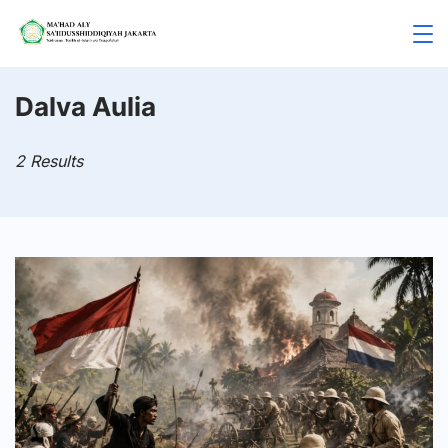
Skip
to
Mahad
content
Aly
Dalva Aulia
Jakarta
2 Results