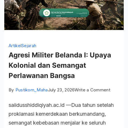
Artikel
Sejarah
Agresi Militer Belanda I: Upaya
Kolonial dan Semangat
Perlawanan Bangsa
on
By
Pustikom_Maha
July 23, 2026
Write a Comment
Agresi
saiidusshiddiqiyah.ac.id —Dua tahun setelah
Militer
proklamasi kemerdekaan berkumandang,
Belanda
semangat kebebasan menjalar ke seluruh
I: