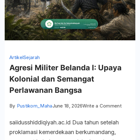
Artikel
Sejarah
Agresi Militer Belanda I: Upaya
Kolonial dan Semangat
Perlawanan Bangsa
on
By
Pustikom_Maha
June 18, 2026
Write a Comment
Agresi
saiidusshiddiqiyah.ac.id Dua tahun setelah
Militer
proklamasi kemerdekaan berkumandang,
Belanda