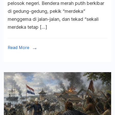
pelosok negeri. Bendera merah putih berkibar
Upaya
di gedung-gedung, pekik “merdeka”
Kolonial
menggema di jalan-jalan, dan tekad “sekali
dan
merdeka tetap […]
Semanga
Perlawa
Bangsa
Read More