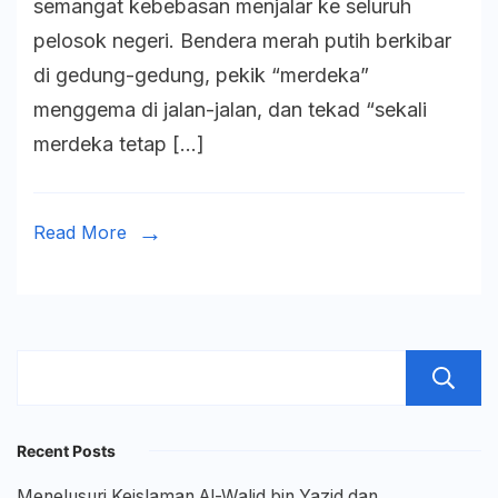
semangat kebebasan menjalar ke seluruh
I:
pelosok negeri. Bendera merah putih berkibar
Upaya
di gedung-gedung, pekik “merdeka”
Kolonial
menggema di jalan-jalan, dan tekad “sekali
dan
merdeka tetap […]
Semang
Perlawa
Bangsa
Read More
Recent Posts
Menelusuri Keislaman Al-Walid bin Yazid dan