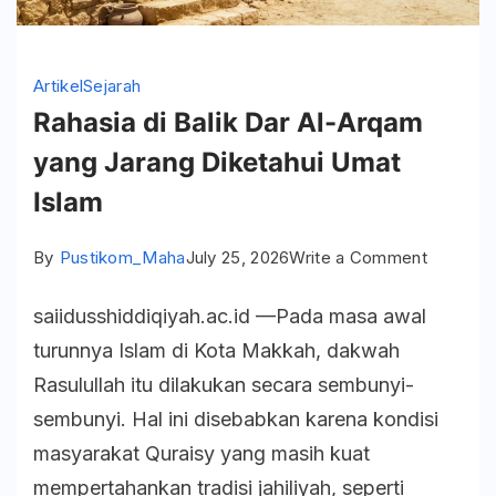
Artikel
Sejarah
Rahasia di Balik Dar Al-Arqam
yang Jarang Diketahui Umat
Islam
on
By
Pustikom_Maha
July 25, 2026
Write a Comment
Rahasia
saiidusshiddiqiyah.ac.id —Pada masa awal
di
turunnya Islam di Kota Makkah, dakwah
Balik
Rasulullah itu dilakukan secara sembunyi-
Dar
sembunyi. Hal ini disebabkan karena kondisi
Al-
masyarakat Quraisy yang masih kuat
Arqam
mempertahankan tradisi jahiliyah, seperti