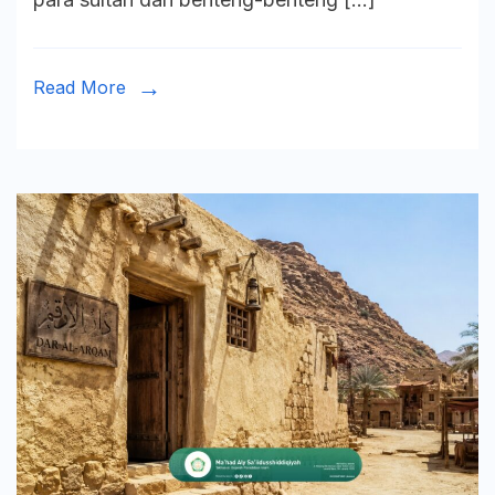
Dinasti
Mamluk
Read More