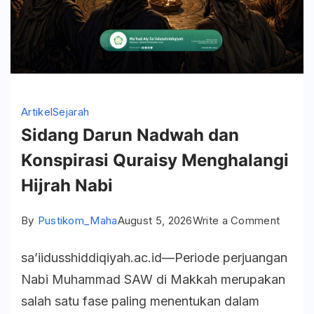
Artikel
Sejarah
Sidang Darun Nadwah dan
Konspirasi Quraisy Menghalangi
Hijrah Nabi
on
By
Pustikom_Maha
August 5, 2026
Write a Comment
Sidang
sa’iidusshiddiqiyah.ac.id—Periode perjuangan
Darun
Nabi Muhammad SAW di Makkah merupakan
Nadwa
salah satu fase paling menentukan dalam
dan