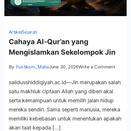
Artikel
Sejarah
Cahaya Al-Qur’an yang
Mengislamkan Sekelompok Jin
on
By
Pustikom_Maha
June 30, 2026
Write a Comment
Cahaya
saiidusshiddiqiyah.ac.id—Jin merupakan salah
Al-
satu makhluk ciptaan Allah yang diberi akal
Qur’an
serta kemampuan untuk memilih jalan hidup
yang
mereka sendiri. Sama seperti manusia, mereka
Mengis
memiliki kebebasan untuk menentukan apakah
Sekelo
akan taat kepada […]
Jin