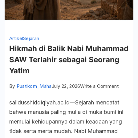
Artikel
Sejarah
Hikmah di Balik Nabi Muhammad
SAW Terlahir sebagai Seorang
Yatim
on
By
Pustikom_Maha
July 22, 2026
Write a Comment
Hikmah
saiidusshiddiqiyah.ac.id—Sejarah mencatat
di
bahwa manusia paling mulia di muka bumi ini
Balik
memulai kehidupannya dalam keadaan yang
Nabi
tidak serta merta mudah. Nabi Muhammad
Muhamm