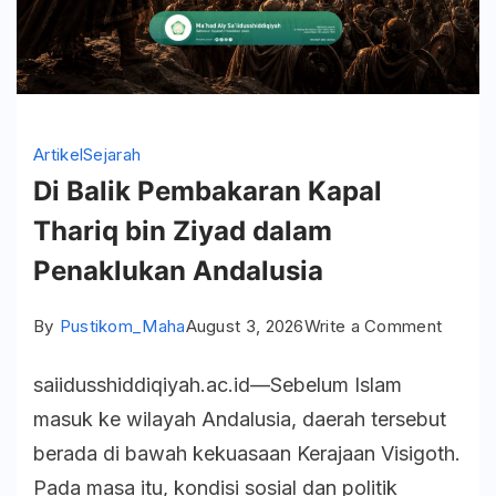
Artikel
Sejarah
Di Balik Pembakaran Kapal
Thariq bin Ziyad dalam
Penaklukan Andalusia
on
By
Pustikom_Maha
August 3, 2026
Write a Comment
Di
saiidusshiddiqiyah.ac.id—Sebelum Islam
Balik
masuk ke wilayah Andalusia, daerah tersebut
Pemba
berada di bawah kekuasaan Kerajaan Visigoth.
Kapal
Pada masa itu, kondisi sosial dan politik