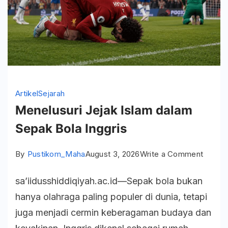
Artikel
Sejarah
Menelusuri Jejak Islam dalam
Sepak Bola Inggris
on
By
Pustikom_Maha
August 3, 2026
Write a Comment
Menelu
sa’iidusshiddiqiyah.ac.id—Sepak bola bukan
Jejak
hanya olahraga paling populer di dunia, tetapi
Islam
juga menjadi cermin keberagaman budaya dan
dalam