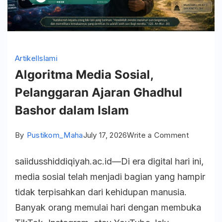
Artikel
Islami
Algoritma Media Sosial,
Pelanggaran Ajaran Ghadhul
Bashor dalam Islam
on
By
Pustikom_Maha
July 17, 2026
Write a Comment
Algoritma
saiidusshiddiqiyah.ac.id—Di era digital hari ini,
Media
media sosial telah menjadi bagian yang hampir
Sosial,
tidak terpisahkan dari kehidupan manusia.
Pelangga
Banyak orang memulai hari dengan membuka
Ajaran