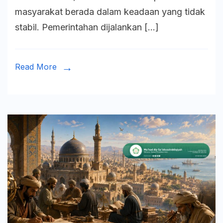
Thariq
masyarakat berada dalam keadaan yang tidak
bin
stabil. Pemerintahan dijalankan […]
Ziyad
dalam
Penakl
Read More
Andalu