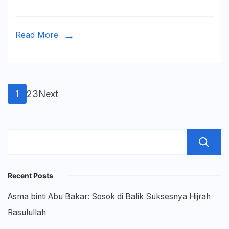
Read More
Posts
Page
Page
Page
1
2
3
Next
pagination
Recent Posts
Asma binti Abu Bakar: Sosok di Balik Suksesnya Hijrah
Rasulullah