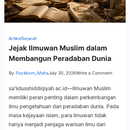
Artikel
Sejarah
Jejak Ilmuwan Muslim dalam
Membangun Peradaban Dunia
on
By
Pustikom_Maha
July 30, 2026
Write a Comment
Jejak
sa’iidusshiddiqiyah.ac.id—Ilmuwan Muslim
Ilmuwan
memiliki peran penting dalam perkembangan
Muslim
ilmu pengetahuan dan peradaban dunia. Pada
dalam
masa kejayaan Islam, para ilmuwan tidak
Memban
hanya menjadi penjaga warisan ilmu dari
Peradab