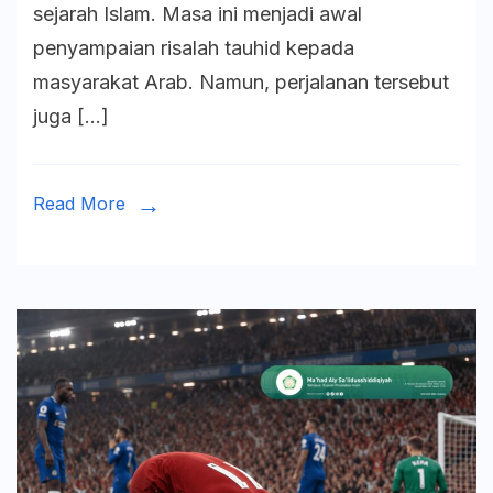
sejarah Islam. Masa ini menjadi awal
Konspi
penyampaian risalah tauhid kepada
Qurais
masyarakat Arab. Namun, perjalanan tersebut
Mengha
juga […]
Hijrah
Nabi
Read More