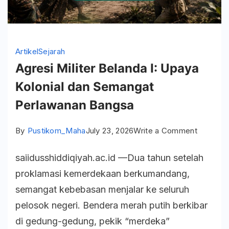
Artikel
Sejarah
Agresi Militer Belanda I: Upaya
Kolonial dan Semangat
Perlawanan Bangsa
on
By
Pustikom_Maha
July 23, 2026
Write a Comment
Agresi
saiidusshiddiqiyah.ac.id —Dua tahun setelah
Militer
proklamasi kemerdekaan berkumandang,
Belanda
semangat kebebasan menjalar ke seluruh
I:
pelosok negeri. Bendera merah putih berkibar
Upaya
di gedung-gedung, pekik “merdeka”
Kolonial