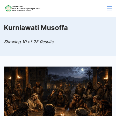
Skip
to
Mahad
content
Aly
Kurniawati Musoffa
Jakarta
Showing 10 of 28 Results