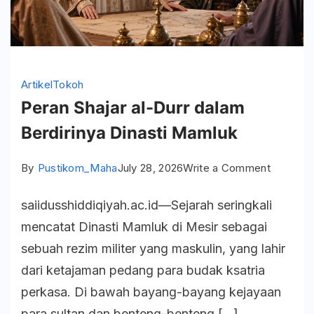
Artikel
Tokoh
Peran Shajar al-Durr dalam
Berdirinya Dinasti Mamluk
on
By
Pustikom_Maha
July 28, 2026
Write a Comment
Peran
saiidusshiddiqiyah.ac.id—Sejarah seringkali
Shajar
mencatat Dinasti Mamluk di Mesir sebagai
al-
sebuah rezim militer yang maskulin, yang lahir
Durr
dari ketajaman pedang para budak ksatria
dalam
perkasa. Di bawah bayang-bayang kejayaan
Berdirin
para sultan dan benteng-benteng […]