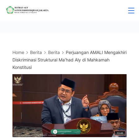
Skip
to
Mahad
content
Aly
Jakarta
Home
Berita
Berita
Perjuangan AMALI Mengakhiri
Diskriminasi Struktural Ma’had Aly di Mahkamah
Konstitusi