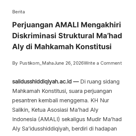
Berita
Perjuangan AMALI Mengakhiri
Diskriminasi Struktural Ma’had
Aly di Mahkamah Konstitusi
on
By
Pustikom_Maha
June 26, 2026
Write a Comment
Perjua
saiidusshiddiqiyah.ac.id —
Di ruang sidang
AMAL
Mahkamah Konstitusi, suara perjuangan
Mengak
pesantren kembali menggema. KH Nur
Diskri
Salikin, Ketua Asosiasi Ma’had Aly
Struktu
Indonesia (AMALI) sekaligus Mudir Ma’had
Ma’ha
Aly Sa’idusshiddiqiyah, berdiri di hadapan
Aly