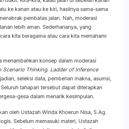
bukit. Kira-kira, kalau jalan di sebelah kanan
lalu ke kanan atau ke kiri, hasilnya sama-sama
u menabrak pembatas jalan. Nah, moderasi
alanan lebih aman. Sederhananya, yang
cara kita beragama atau cara kita memahami
ga menambahkan konsep dalam moderasi
n
Scenario Thinking
.
Ladder of Inference
jadian, seleksi data, pemberian makna, asumsi,
 Seluruh tahapan tersebut dapat diterapkan
 tergesa-gesa dalam menarik kesimpulan.
kan oleh Ustazah Winda Khoerun Nisa, S.Ag.
ologis. Sebelum memasuki materi, Ustazah