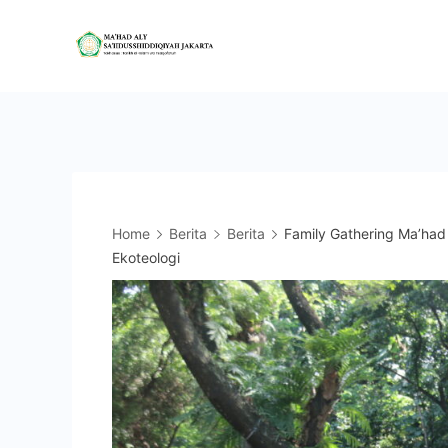
Skip
to
Mahad
content
Aly
Jakarta
Home
Berita
Berita
Family Gathering Ma’ha
Ekoteologi