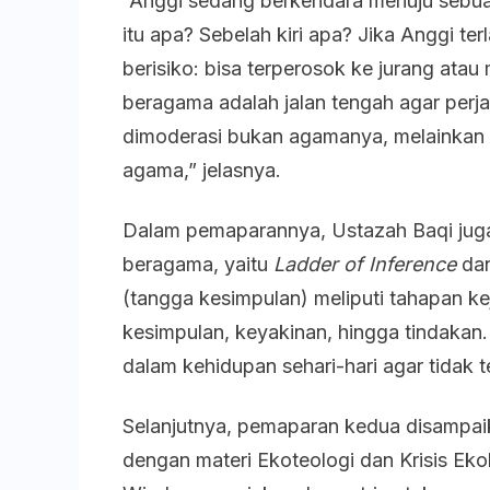
“Anggi sedang berkendara menuju sebuah 
itu apa? Sebelah kiri apa? Jika Anggi ter
berisiko: bisa terperosok ke jurang ata
beragama adalah jalan tengah agar perj
dimoderasi bukan agamanya, melainkan 
agama,” jelasnya.
Dalam pemaparannya, Ustazah Baqi ju
beragama, yaitu
Ladder of Inference
da
(tangga kesimpulan) meliputi tahapan ke
kesimpulan, keyakinan, hingga tindakan.
dalam kehidupan sehari-hari agar tidak
Selanjutnya, pemaparan kedua disampai
dengan materi Ekoteologi dan Krisis Ek