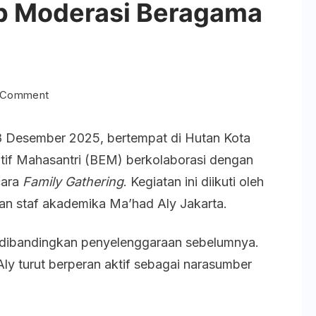
p Moderasi Beragama
on
a Comment
Family
8 Desember 2025, bertempat di Hutan Kota
Gathering
tif Mahasantri (BEM) berkolaborasi dengan
Ma’had
cara
Family Gathering
. Kegiatan ini diikuti oleh
Aly
aran staf akademika Ma’had Aly Jakarta.
Jakarta
Hadirkan
a dibandingkan penyelenggaraan sebelumnya.
Workshop
ly turut berperan aktif sebagai narasumber
Moderasi
Beragama
dan