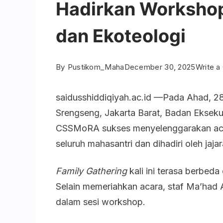
Hadirkan Worksho
dan Ekoteologi
By
Pustikom_Maha
December 30, 2025
Write 
saidusshiddiqiyah.ac.id —Pada Ahad, 2
Srengseng, Jakarta Barat, Badan Ekseku
CSSMoRA sukses menyelenggarakan a
seluruh mahasantri dan dihadiri oleh jaj
Family Gathering
kali ini terasa berbed
Selain memeriahkan acara, staf Ma’had A
dalam sesi workshop.