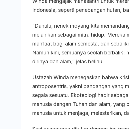
Winda mengajak mahasantri untuk merenu
Indonesia, seperti penebangan hutan, ban
“Dahulu, nenek moyang kita memandang
melainkan sebagai mitra hidup. Mereka
manfaat bagi alam semesta, dan sebalik
Namun kini, semuanya seolah berbalik; 
dirinya dan alam,” jelas beliau.
Ustazah Winda menegaskan bahwa krisis 
antroposentris, yakni pandangan yang 
segala sesuatu. Ekoteologi hadir sebag
manusia dengan Tuhan dan alam, yang b
manusia untuk menjaga, melestarikan, da
Sesi pemaparan ditutup dengan
ice brea