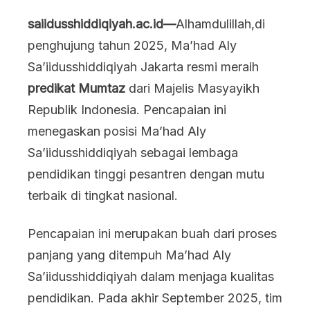
HASIL
saiidusshiddiqiyah.ac.id—
Alhamdulillah,di
ASESMEN
penghujung tahun 2025, Ma’had Aly
2025:
Sa’iidusshiddiqiyah Jakarta resmi meraih
MA’HAD
predikat Mumtaz
dari Majelis Masyayikh
ALY
Republik Indonesia. Pencapaian ini
SA’IIDUSSHIDDIQIYAH
menegaskan posisi Ma’had Aly
JAKARTA
Sa’iidusshiddiqiyah sebagai lembaga
RAIH
pendidikan tinggi pesantren dengan mutu
PREDIKAT
terbaik di tingkat nasional.
“MUMTAZ”
Pencapaian ini merupakan buah dari proses
panjang yang ditempuh Ma’had Aly
Sa’iidusshiddiqiyah dalam menjaga kualitas
pendidikan. Pada akhir September 2025, tim