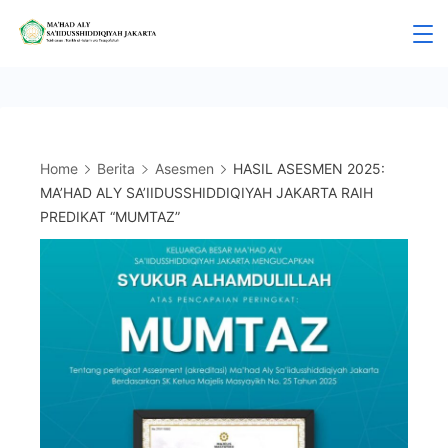
Skip
to
Mahad
content
Aly
Jakarta
Home
Berita
Asesmen
HASIL ASESMEN 2025:
MA’HAD ALY SA’IIDUSSHIDDIQIYAH JAKARTA RAIH
PREDIKAT “MUMTAZ”