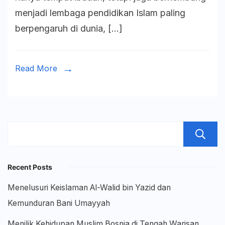
Arsite
menjadi lembaga pendidikan Islam paling
Pendi
berpengaruh di dunia, […]
dan
Waris
Keilm
Read More
Recent Posts
Menelusuri Keislaman Al-Walid bin Yazid dan
Kemunduran Bani Umayyah
Menilik Kehidupan Muslim Bosnia di Tengah Warisan