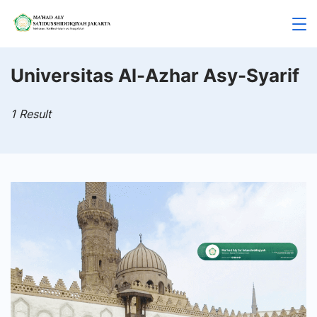
Skip
to
Mahad
content
Aly
Universitas Al-Azhar Asy-Syarif
Jakarta
1 Result