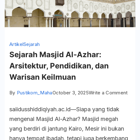
Artikel
Sejarah
Sejarah Masjid Al-Azhar:
Arsitektur, Pendidikan, dan
Warisan Keilmuan
on
By
Pustikom_Maha
October 3, 2025
Write a Comment
Sejar
saiidusshiddiqiyah.ac.id—Siapa yang tidak
Masji
mengenal Masjid Al-Azhar? Masjid megah
Al-
yang berdiri di jantung Kairo, Mesir ini bukan
Azhar
hanya tempat ibadah, tetapi juga berkembang