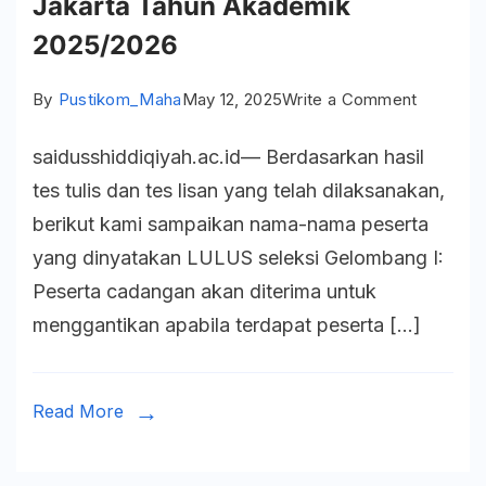
Jakarta Tahun Akademik
2025/2026
on
By
Pustikom_Maha
May 12, 2025
Write a Comment
Hasil
saidusshiddiqiyah.ac.id— Berdasarkan hasil
Seleksi
tes tulis dan tes lisan yang telah dilaksanakan,
Gelomba
berikut kami sampaikan nama-nama peserta
I
yang dinyatakan LULUS seleksi Gelombang I:
Penerim
Peserta cadangan akan diterima untuk
Mahasis
menggantikan apabila terdapat peserta […]
Baru
Ma’had
Aly
Read More
Sa’iiduss
Jakarta