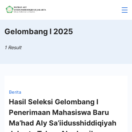
Skip
to
Mahad
content
Aly
Gelombang I 2025
Jakarta
1 Result
Berita
Hasil Seleksi Gelombang I
Penerimaan Mahasiswa Baru
Ma’had Aly Sa’iidusshiddiqiyah