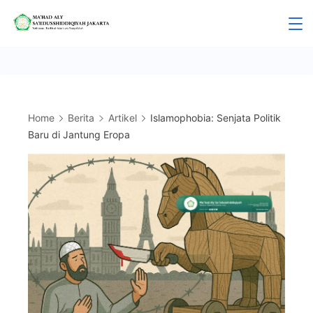
Skip
to
Mahad
content
Aly
Jakarta
Home
Berita
Artikel
Islamophobia: Senjata Politik
Baru di Jantung Eropa