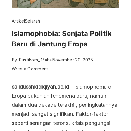
Artikel
Sejarah
Islamophobia: Senjata Politik
Baru di Jantung Eropa
By
Pustikom_Maha
November 20, 2025
on
Write a Comment
Islamophobia:
saiidusshiddiqiyah.ac.id—
Islamophobia di
Senjata
Eropa bukanlah fenomena baru, namun
Politik
dalam dua dekade terakhir, peningkatannya
Baru
menjadi sangat signifikan. Faktor-faktor
di
seperti serangan teroris, krisis pengungsi,
Jantung