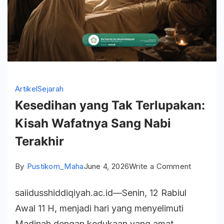
Artikel
Sejarah
Kesedihan yang Tak Terlupakan:
Kisah Wafatnya Sang Nabi
Terakhir
on
By
Pustikom_Maha
June 4, 2026
Write a Comment
Kesediha
saiidusshiddiqiyah.ac.id—Senin, 12 Rabiul
yang
Awal 11 H, menjadi hari yang menyelimuti
Tak
Madinah dengan kedukaan yang amat