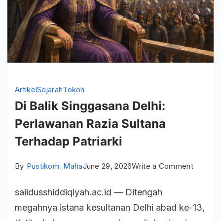
Artikel
Sejarah
Tokoh
Di Balik Singgasana Delhi:
Perlawanan Razia Sultana
Terhadap Patriarki
on
By
Pustikom_Maha
June 29, 2026
Write a Comment
Di
saiidusshiddiqiyah.ac.id — Ditengah
Balik
megahnya istana kesultanan Delhi abad ke-13,
Singgas