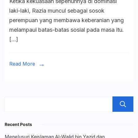
Ketika kekuasaan sepenuhnya di dominasi
Delhi:
laki-laki, Razia muncul sebagai sosok
Perlaw
perempuan yang membawa keberanian yang
Razia
melampaui batas-batas sosial pada masa itu.
Sultana
[…]
Terhad
Patriark
Read More
Recent Posts
Menelusuri Keislaman Al-Walid bin Yazid dan