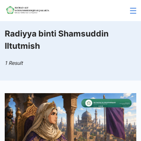
Skip
to
Mahad
content
Aly
Radiyya binti Shamsuddin
Iltutmish
Jakarta
1 Result