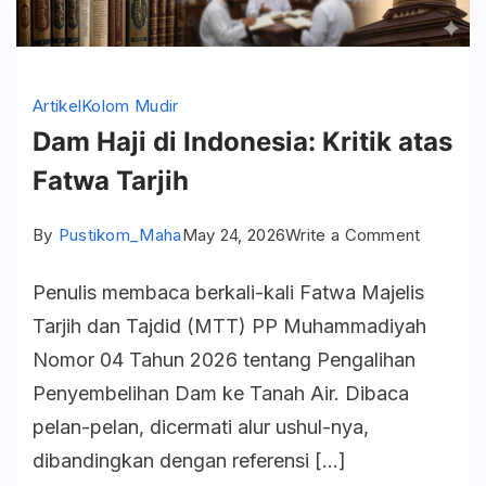
Artikel
Kolom Mudir
Dam Haji di Indonesia: Kritik atas
Fatwa Tarjih
on
By
Pustikom_Maha
May 24, 2026
Write a Comment
Dam
Penulis membaca berkali-kali Fatwa Majelis
Haji
Tarjih dan Tajdid (MTT) PP Muhammadiyah
di
Nomor 04 Tahun 2026 tentang Pengalihan
Indonesi
Penyembelihan Dam ke Tanah Air. Dibaca
Kritik
pelan-pelan, dicermati alur ushul-nya,
atas
dibandingkan dengan referensi […]
Fatwa