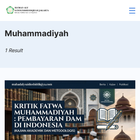
Skip
to
Mahad
content
Aly
Muhammadiyah
Jakarta
1 Result