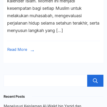
kalender Islam. Momen ini menjadi
Hijriah
kesempatan bagi setiap Muslim untuk
1448
melakukan muhasabah, mengevaluasi
H
perjalanan hidup selama setahun terakhir, serta
dengan
menyusun langkah yang […]
Muhasa
Doa,
dan
Read More
Semang
Memperb
Diri
Recent Posts
Menelusuri Keislaman Al-Walid bin Yazid dan