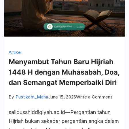
Artikel
Menyambut Tahun Baru Hijriah
1448 H dengan Muhasabah, Doa,
dan Semangat Memperbaiki Diri
on
By
Pustikom_Maha
June 15, 2026
Write a Comment
Menyam
saiidusshiddiqiyah.ac.id—Pergantian tahun
Tahun
Hijriah bukan sekadar pergantian angka dalam
Baru