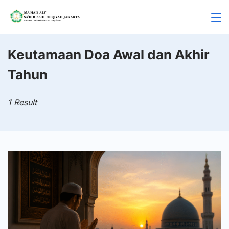
Skip
to
Mahad
content
Aly
Keutamaan Doa Awal dan Akhir
Tahun
Jakarta
1 Result