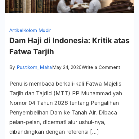
Artikel
Kolom Mudir
Dam Haji di Indonesia: Kritik atas
Fatwa Tarjih
on
By
Pustikom_Maha
May 24, 2026
Write a Comment
Dam
Penulis membaca berkali-kali Fatwa Majelis
Haji
Tarjih dan Tajdid (MTT) PP Muhammadiyah
di
Nomor 04 Tahun 2026 tentang Pengalihan
Indonesi
Penyembelihan Dam ke Tanah Air. Dibaca
Kritik
pelan-pelan, dicermati alur ushul-nya,
atas
dibandingkan dengan referensi […]
Fatwa