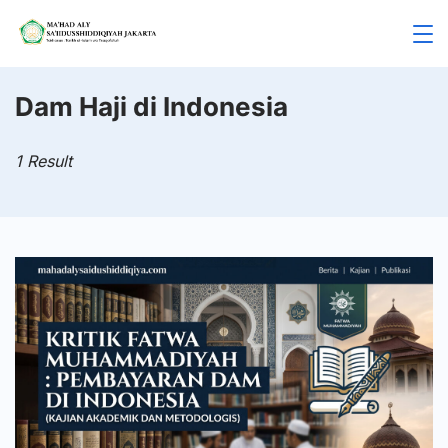
Skip
to
Mahad
content
Aly
Dam Haji di Indonesia
Jakarta
1 Result