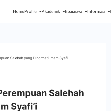
Home
Profile
Akademik
Beasiswa
Informasi
puan Salehah yang Dihormati Imam Syafi’i
 Perempuan Salehah
m Syafi’i