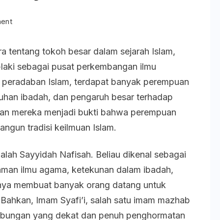
on
ment
Sayyidah
ra tentang tokoh besar dalam sejarah Islam,
Nafisah:
-laki sebagai pusat perkembangan ilmu
Perempuan
n peradaban Islam, terdapat banyak perempuan
Salehah
guhan ibadah, dan pengaruh besar terhadap
yang
ran mereka menjadi bukti bahwa perempuan
Dihormati
ngun tradisi keilmuan Islam.
Imam
Syafi’i
lah Sayyidah Nafisah. Beliau dikenal sebagai
aman ilmu agama, ketekunan dalam ibadah,
munya membuat banyak orang datang untuk
 Bahkan, Imam Syafi’i, salah satu imam mazhab
 hubungan yang dekat dan penuh penghormatan