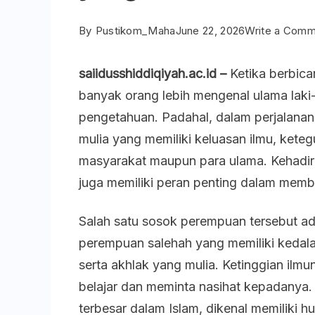
By
Pustikom_Maha
June 22, 2026
Write a Com
saiidusshiddiqiyah.ac.id –
Ketika berbica
banyak orang lebih mengenal ulama laki
pengetahuan. Padahal, dalam perjalana
mulia yang memiliki keluasan ilmu, kete
masyarakat maupun para ulama. Kehadi
juga memiliki peran penting dalam memba
Salah satu sosok perempuan tersebut ada
perempuan salehah yang memiliki kedal
serta akhlak yang mulia. Ketinggian il
belajar dan meminta nasihat kepadanya.
terbesar dalam Islam, dikenal memiliki