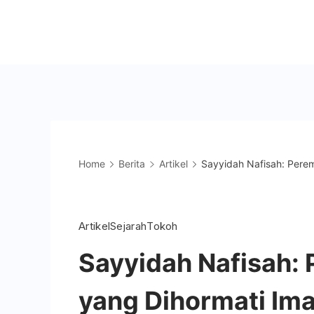
Skip
to
Mahad
content
Aly
Jakarta
Home
Berita
Artikel
Sayyidah Nafisah: Perem
Artikel
Sejarah
Tokoh
Sayyidah Nafisah:
yang Dihormati Ima