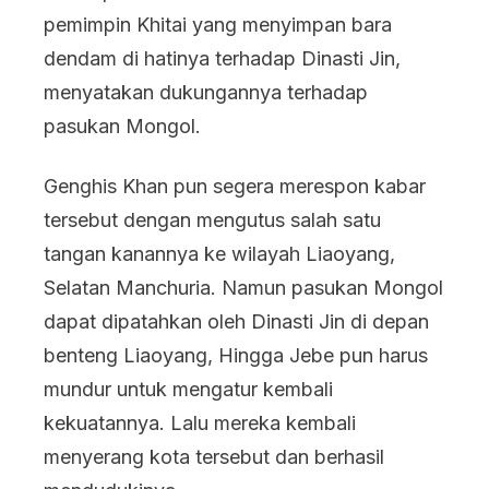
pemimpin Khitai yang menyimpan bara
dendam di hatinya terhadap Dinasti Jin,
menyatakan dukungannya terhadap
pasukan Mongol.
Genghis Khan pun segera merespon kabar
tersebut dengan mengutus salah satu
tangan kanannya ke wilayah Liaoyang,
Selatan Manchuria. Namun pasukan Mongol
dapat dipatahkan oleh Dinasti Jin di depan
benteng Liaoyang, Hingga Jebe pun harus
mundur untuk mengatur kembali
kekuatannya. Lalu mereka kembali
menyerang kota tersebut dan berhasil