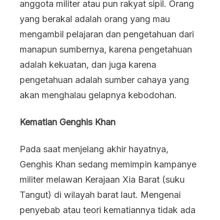
anggota militer atau pun rakyat sipil. Orang
yang berakal adalah orang yang mau
mengambil pelajaran dan pengetahuan dari
manapun sumbernya, karena pengetahuan
adalah kekuatan, dan juga karena
pengetahuan adalah sumber cahaya yang
akan menghalau gelapnya kebodohan.
Kematian Genghis Khan
Pada saat menjelang akhir hayatnya,
Genghis Khan sedang memimpin kampanye
militer melawan Kerajaan Xia Barat (suku
Tangut) di wilayah barat laut. Mengenai
penyebab atau teori kematiannya tidak ada