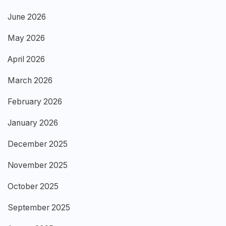
June 2026
May 2026
April 2026
March 2026
February 2026
January 2026
December 2025
November 2025
October 2025
September 2025