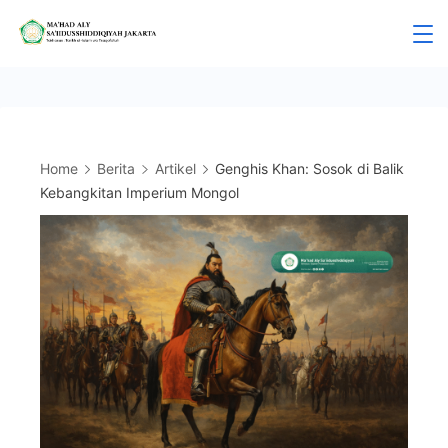
Skip
to
Mahad
content
Aly
Jakarta
Home
Berita
Artikel
Genghis Khan: Sosok di Balik
Kebangkitan Imperium Mongol