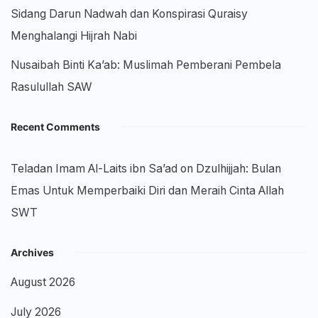
Sidang Darun Nadwah dan Konspirasi Quraisy
Menghalangi Hijrah Nabi
Nusaibah Binti Ka’ab: Muslimah Pemberani Pembela
Rasulullah SAW
Recent Comments
Teladan Imam Al-Laits ibn Sa’ad
on
Dzulhijjah: Bulan
Emas Untuk Memperbaiki Diri dan Meraih Cinta Allah
SWT
Archives
August 2026
July 2026