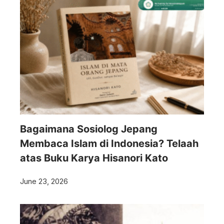
Bagaimana Sosiolog Jepang
Membaca Islam di Indonesia? Telaah
atas Buku Karya Hisanori Kato
June 23, 2026