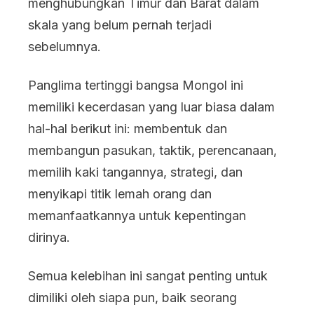
menghubungkan Timur dan Barat dalam
skala yang belum pernah terjadi
sebelumnya.
Panglima tertinggi bangsa Mongol ini
memiliki kecerdasan yang luar biasa dalam
hal-hal berikut ini: membentuk dan
membangun pasukan, taktik, perencanaan,
memilih kaki tangannya, strategi, dan
menyikapi titik lemah orang dan
memanfaatkannya untuk kepentingan
dirinya.
Semua kelebihan ini sangat penting untuk
dimiliki oleh siapa pun, baik seorang