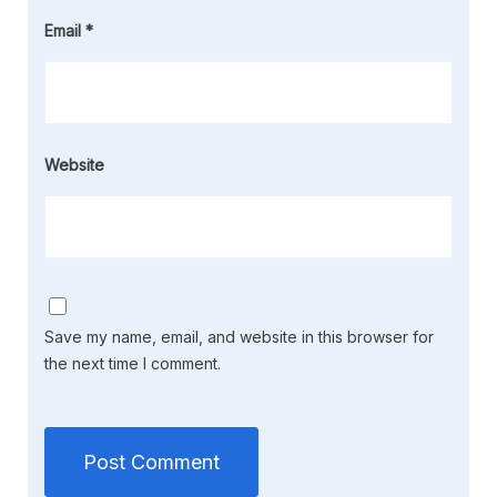
Email
*
Website
Save my name, email, and website in this browser for
the next time I comment.