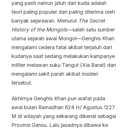
yang pasti namun jatuh dari kuda adalah
teori paling populer dan paling diterima oleh
banyak sejarawan. Menurut
The Secret
History of the Mongols
—salah satu sumber
utama sejarah awal Mongol—Genghis Khan
mengalami cedera fatal akibat terjatuh dari
kudanya saat sedang melakukan kampanye
militer melawan suku Tangut (Xia Barat) dan
mengalami sakit parah akibat insiden
tersebut.
Akhirnya Genghis Khan pun wafat pada
awal bulan Ramadhan 624 H/ Agustus 1227
M di wilayah yang sekarang dikenal sebagai
Provinsi Gansu. Lalu jasadnya dibawa ke