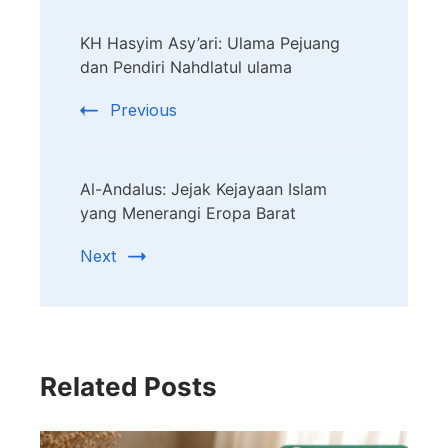
Post
KH Hasyim Asy’ari: Ulama Pejuang
Navigation
dan Pendiri Nahdlatul ulama
Previous
Al-Andalus: Jejak Kejayaan Islam
yang Menerangi Eropa Barat
Next
Related Posts