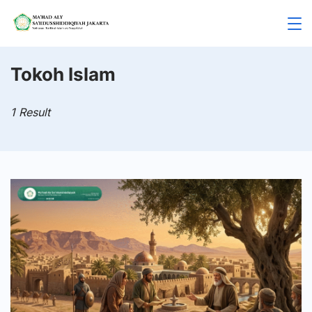
Skip
to
Mahad
content
Aly
Tokoh Islam
Jakarta
1 Result