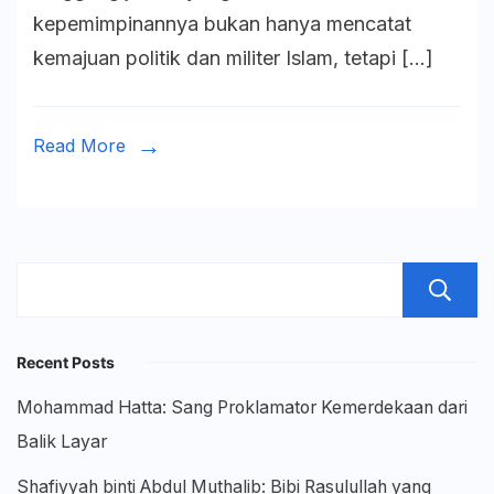
kepemimpinannya bukan hanya mencatat
Khattab
kemajuan politik dan militer Islam, tetapi […]
ra:
Potret
Pemimpi
Read More
Adil
dalam
Sejarah
Islam
Recent Posts
Mohammad Hatta: Sang Proklamator Kemerdekaan dari
Balik Layar
Shafiyyah binti Abdul Muthalib: Bibi Rasulullah yang