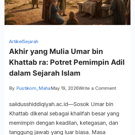
Artikel
Sejarah
Akhir yang Mulia Umar bin
Khattab ra: Potret Pemimpin Adil
dalam Sejarah Islam
on
By
Pustikom_Maha
May 19, 2026
Write a Comment
Akhir
saiidusshiddiqiyah.ac.id—Sosok Umar bin
yang
Khattab dikenal sebagai khalifah besar yang
Mulia
memimpin dengan keadilan, ketegasan, dan
Umar
tanggung jawab yang luar biasa. Masa
bin