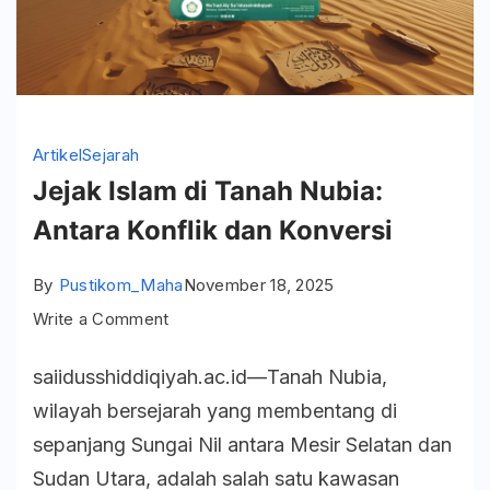
Artikel
Sejarah
Jejak Islam di Tanah Nubia:
Antara Konflik dan Konversi
By
Pustikom_Maha
November 18, 2025
on
Write a Comment
Jejak
saiidusshiddiqiyah.ac.id—Tanah Nubia,
Islam
wilayah bersejarah yang membentang di
di
sepanjang Sungai Nil antara Mesir Selatan dan
Tanah
Sudan Utara, adalah salah satu kawasan
Nubia: