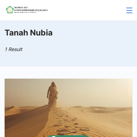
Skip
to
Mahad
content
Aly
Tanah Nubia
Jakarta
1 Result