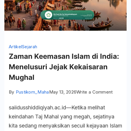
Artikel
Sejarah
Zaman Keemasan Islam di India:
Menelusuri Jejak Kekaisaran
Mughal
on
By
Pustikom_Maha
May 13, 2026
Write a Comment
Zaman
saiidusshiddiqiyah.ac.id—Ketika melihat
Keemas
keindahan Taj Mahal yang megah, sejatinya
Islam
kita sedang menyaksikan secuil kejayaan Islam
di