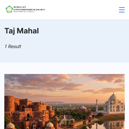
Skip
to
Mahad
content
Aly
Taj Mahal
Jakarta
1 Result