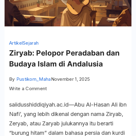
Artikel
Sejarah
Ziryab: Pelopor Peradaban dan
Budaya Islam di Andalusia
By
Pustikom_Maha
November 1, 2025
on
Write a Comment
Ziryab:
saiidusshiddiqiyah.ac.id—Abu Al-Hasan Ali ibn
Pelopor
Nafi’, yang lebih dikenal dengan nama Ziryab,
Peradaban
Zeryab, atau Zaryab julukannya itu berarti
dan
“burung hitam” dalam bahasa persia dan kurdi
Budaya