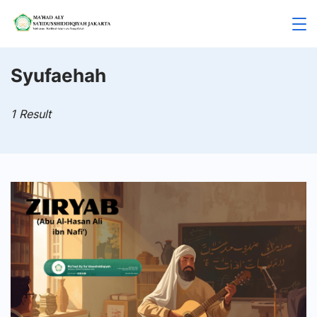
Skip
to
Mahad
content
Aly
Syufaehah
Jakarta
1 Result