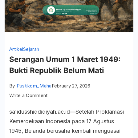
Artikel
Sejarah
Serangan Umum 1 Maret 1949:
Bukti Republik Belum Mati
By
Pustikom_Maha
February 27, 2026
on
Write a Comment
Serangan
sa’idusshiddiqiyah.ac.id—Setelah Proklamasi
Umum
Kemerdekaan Indonesia pada 17 Agustus
1
1945, Belanda berusaha kembali menguasai
Maret