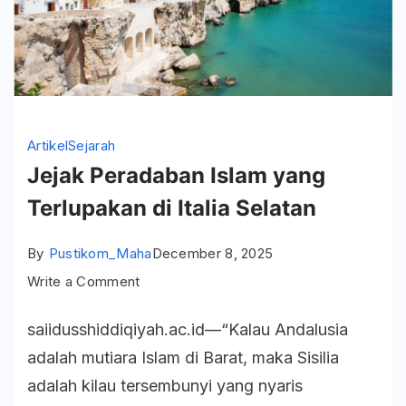
Artikel
Sejarah
Jejak Peradaban Islam yang
Terlupakan di Italia Selatan
By
Pustikom_Maha
December 8, 2025
on
Write a Comment
Jejak
saiidusshiddiqiyah.ac.id—“Kalau Andalusia
Peradaban
adalah mutiara Islam di Barat, maka Sisilia
Islam
adalah kilau tersembunyi yang nyaris
yang