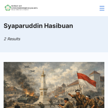
Skip
to
Mahad
content
Aly
Syaparuddin Hasibuan
Jakarta
2 Results