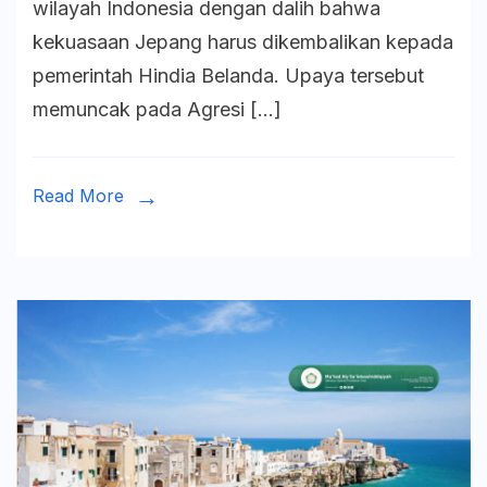
wilayah Indonesia dengan dalih bahwa
1949:
kekuasaan Jepang harus dikembalikan kepada
Bukti
pemerintah Hindia Belanda. Upaya tersebut
Republik
memuncak pada Agresi […]
Belum
Mati
Read More