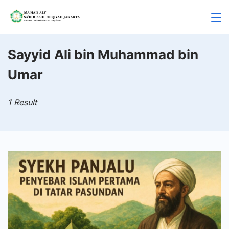
Skip
to
Mahad
content
Aly
Sayyid Ali bin Muhammad bin
Umar
Jakarta
1 Result