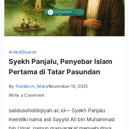
Artikel
Sejarah
Syekh Panjalu, Penyebar Islam
Pertama di Tatar Pasundan
By
Pustikom_Maha
November 10, 2025
on
Write a Comment
Syekh
saiidusshiddiqiyah.ac.id— Syekh Panjalu
Panjalu,
memiliki nama asli Sayyid Ali bin Muhammad
Penyebar
bin Umar, namun masyarakat menyebutnya