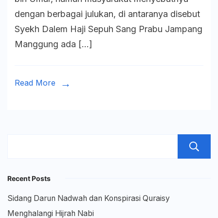
Islam
dengan berbagai julukan, di antaranya disebut
Pertama
Syekh Dalem Haji Sepuh Sang Prabu Jampang
di
Manggung ada […]
Tatar
Pasundan
Read More
Recent Posts
Sidang Darun Nadwah dan Konspirasi Quraisy
Menghalangi Hijrah Nabi