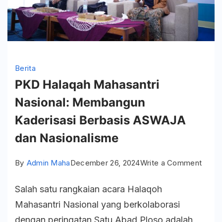
Berita
PKD Halaqah Mahasantri
Nasional: Membangun
Kaderisasi Berbasis ASWAJA
dan Nasionalisme
on
By
Admin Maha
December 26, 2024
Write a Comment
PKD
Salah satu rangkaian acara Halaqoh
Halaq
Mahasantri Nasional yang berkolaborasi
Mahas
dengan peringatan Satu Abad Ploso adalah