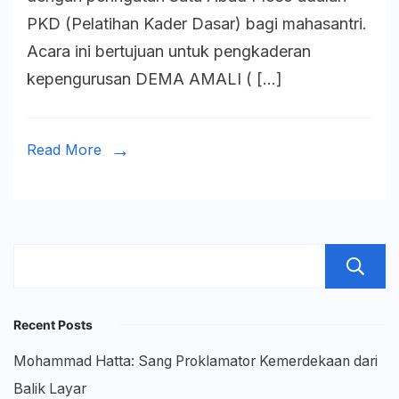
Nasio
PKD (Pelatihan Kader Dasar) bagi mahasantri.
Memb
Acara ini bertujuan untuk pengkaderan
Kader
kepengurusan DEMA AMALI ( […]
Berba
ASW
dan
Read More
Nasio
Recent Posts
Mohammad Hatta: Sang Proklamator Kemerdekaan dari
Balik Layar