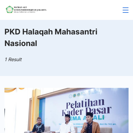
Skip
to
Mahad
content
Aly
PKD Halaqah Mahasantri
Nasional
Jakarta
1 Result