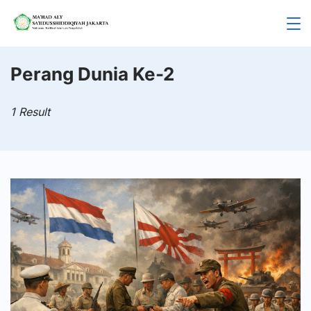
Skip
to
Mahad
content
Aly
Perang Dunia Ke-2
Jakarta
1 Result