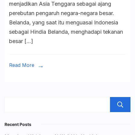
menjadikan Asia Tenggara sebagai ajang
ke
perebutan pengaruh negara-negara besar.
Pendudukan
Belanda, yang saat itu menguasai Indonesia
Jepang:
sebagai Hindia Belanda, menghadapi tekanan
Makna
besar […]
Kapitulasi
8
Maret
Read More
1942
Recent Posts