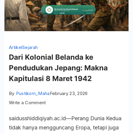
Artikel
Sejarah
Dari Kolonial Belanda ke
Pendudukan Jepang: Makna
Kapitulasi 8 Maret 1942
By
Pustikom_Maha
February 23, 2026
on
Write a Comment
Dari
saidusshiddiqiyah.ac.id—Perang Dunia Kedua
Kolonial
tidak hanya mengguncang Eropa, tetapi juga
Belanda