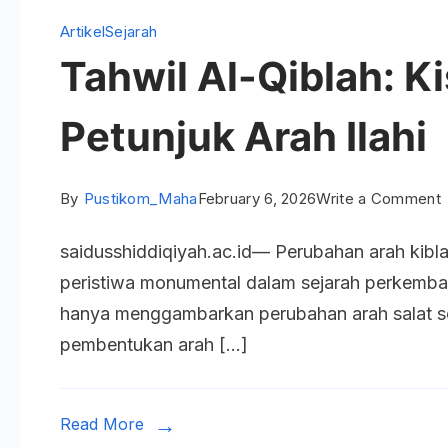
Artikel
Sejarah
Tahwil Al-Qiblah: K
Petunjuk Arah Ilahi
By
Pustikom_Maha
February 6, 2026
Write a Comment
T
saidusshiddiqiyah.ac.id— Perubahan arah kibla
A
peristiwa monumental dalam sejarah perkemban
Q
hanya menggambarkan perubahan arah salat sec
K
pembentukan arah […]
T
P
A
Read More
I