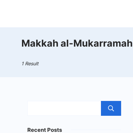
Skip
to
Mahad
content
Aly
Makkah al-Mukarramah
Jakarta
1 Result
S
Recent Posts