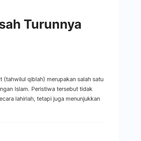
isah Turunnya
on
ahwil
t (tahwilul qiblah) merupakan salah satu
l-
gan Islam. Peristiwa tersebut tidak
iblah:
ara lahiriah, tetapi juga menunjukkan
isah
urunnya
etunjuk
rah
lahi