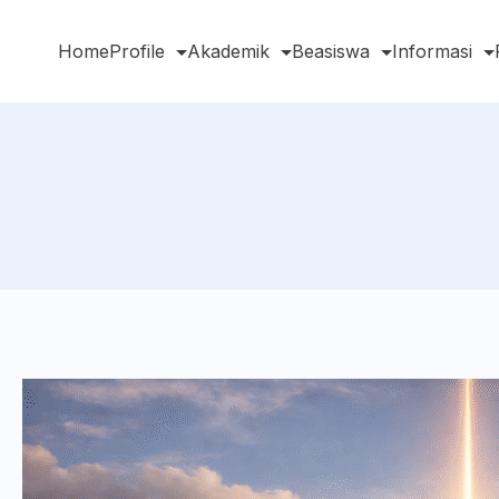
Home
Profile
Akademik
Beasiswa
Informasi
earch