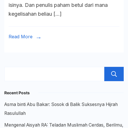
isinya. Dan penulis paham betul dari mana
Catatan
kegelisahan beliau […]
atas
Tulisan
KH.
Read More
Munib
Abd
Muchith
Recent Posts
Asma binti Abu Bakar: Sosok di Balik Suksesnya Hijrah
Rasulullah
Mengenal Aisyah RA: Teladan Muslimah Cerdas, Berilmu,