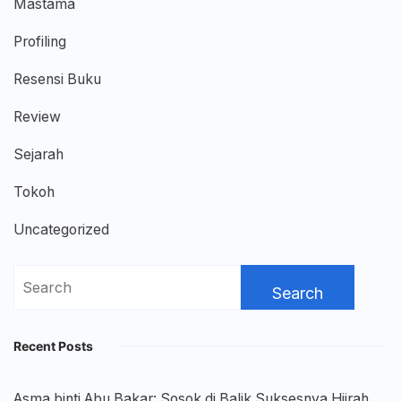
Mastama
Profiling
Resensi Buku
Review
Sejarah
Tokoh
Uncategorized
Search
for:
Recent Posts
Asma binti Abu Bakar: Sosok di Balik Suksesnya Hijrah