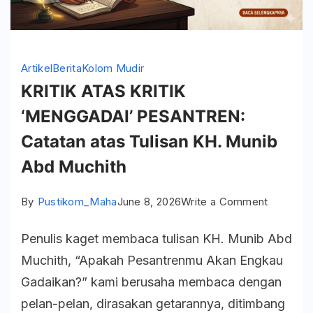
Artikel
Berita
Kolom Mudir
KRITIK ATAS KRITIK
‘MENGGADAI’ PESANTREN:
Catatan atas Tulisan KH. Munib
Abd Muchith
on
By
Pustikom_Maha
June 8, 2026
Write a Comment
KRITIK
Penulis kaget membaca tulisan KH. Munib Abd
ATAS
Muchith, “Apakah Pesantrenmu Akan Engkau
KRITIK
Gadaikan?” kami berusaha membaca dengan
‘MENGGA
pelan-pelan, dirasakan getarannya, ditimbang
PESANT