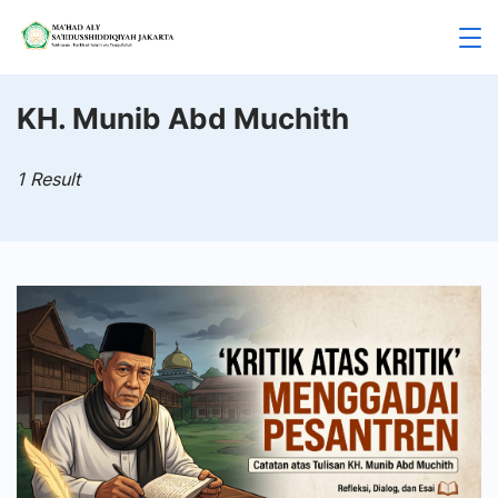
Skip
to
Mahad
content
Aly
KH. Munib Abd Muchith
Jakarta
1 Result