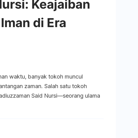
ursi: Keajaiban
Iman di Era
iuzzaman
lanan waktu, banyak tokoh muncul
antangan zaman. Salah satu tokoh
:
Badiuzzaman Said Nursi—seorang ulama
aiban
an
aga
n