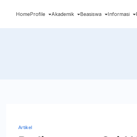
Home
Profile
Akademik
Beasiswa
Informasi
earch
Artikel