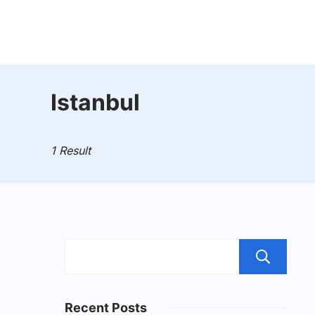
Skip
to
Mahad
content
Aly
Istanbul
Jakarta
1 Result
S
Recent Posts