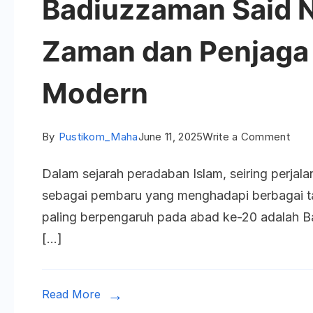
Badiuzzaman Said N
Zaman dan Penjaga 
Modern
on
By
Pustikom_Maha
June 11, 2025
Write a Comment
Bad
Dalam sejarah peradaban Islam, seiring perja
Said
sebagai pembaru yang menghadapi berbagai t
Nursi
paling berpengaruh pada abad ke-20 adalah 
Keaj
[…]
Zam
dan
Penj
Read More
Ima