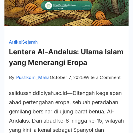
Artikel
Sejarah
Lentera Al-Andalus: Ulama Islam
yang Menerangi Eropa
on
By
Pustikom_Maha
October 7, 2025
Write a Comment
Lente
saiidusshiddiqiyah.ac.id—Ditengah kegelapan
Al-
abad pertengahan eropa, sebuah peradaban
Andal
gemilang bersinar di ujung barat benua: Al-
Ulam
Andalus. Dari abad ke-8 hingga ke-15, wilayah
Islam
yang kini ia kenal sebagai Spanyol dan
yang