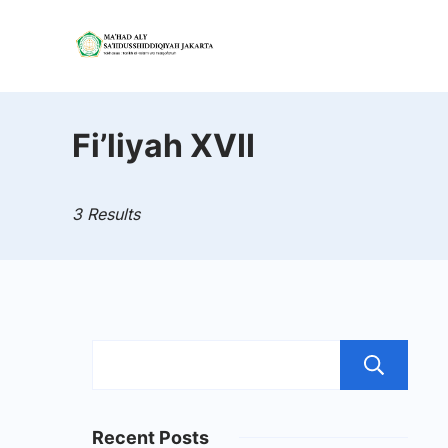
Skip
to
Mahad
content
Aly
Fi’liyah XVII
Jakarta
3 Results
S
Recent Posts