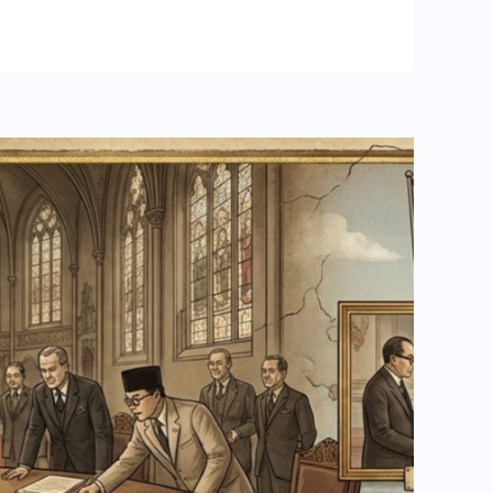
gai
ang
m