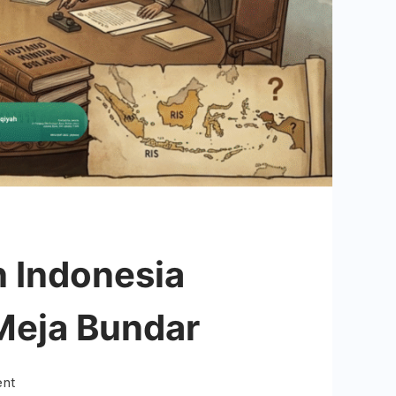
n Indonesia
 Meja Bundar
on
ent