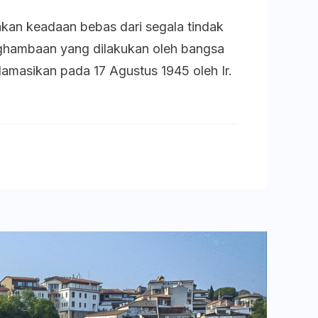
Lahirnya
an keadaan bebas dari segala tindak
Kedaulatan
ghambaan yang dilakukan oleh bangsa
Indonesia
lamasikan pada 17 Agustus 1945 oleh Ir.
melalui
Konferensi
Meja
Bundar