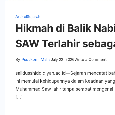
Artikel
Sejarah
Hikmah di Balik N
SAW Terlahir sebag
on
By
Pustikom_Maha
July 22, 2026
Write a Comment
Hik
saiidusshiddiqiyah.ac.id—Sejarah mencatat ba
di
ini memulai kehidupannya dalam keadaan yang 
Balik
Muhammad Saw lahir tanpa sempat mengenal s
Nabi
[…]
Muh
SAW
Terla