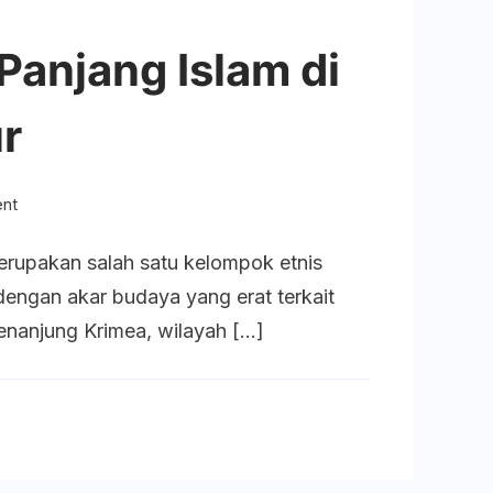
Panjang Islam di
r
on
nt
Tatar
erupakan salah satu kelompok etnis
Krimea:
 dengan akar budaya yang erat terkait
Jejak
enanjung Krimea, wilayah […]
Panjang
Islam
di
Jantung
Eropa