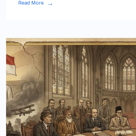
Read More
seba
Seor
Yati