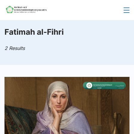
Skip
to
Mahad
content
Aly
Fatimah al-Fihri
Jakarta
2 Results