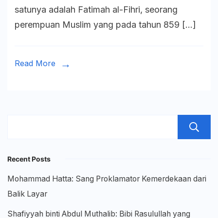
satunya adalah Fatimah al-Fihri, seorang
Pendiri
perempuan Muslim yang pada tahun 859 […]
Universi
Tertua
di
Read More
Dunia
Recent Posts
Mohammad Hatta: Sang Proklamator Kemerdekaan dari
Balik Layar
Shafiyyah binti Abdul Muthalib: Bibi Rasulullah yang