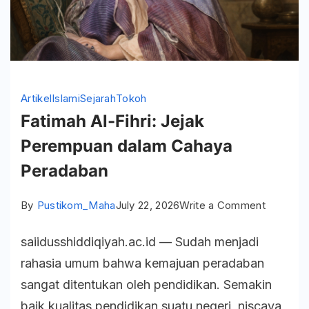
Artikel
Islami
Sejarah
Tokoh
Fatimah Al-Fihri: Jejak
Perempuan dalam Cahaya
Peradaban
on
By
Pustikom_Maha
July 22, 2026
Write a Comment
Fatimah
saiidusshiddiqiyah.ac.id — Sudah menjadi
Al-
rahasia umum bahwa kemajuan peradaban
Fihri:
sangat ditentukan oleh pendidikan. Semakin
Jejak
baik kualitas pendidikan suatu negeri, niscaya