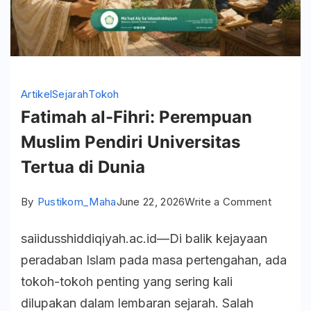
Artikel
Sejarah
Tokoh
Fatimah al-Fihri: Perempuan
Muslim Pendiri Universitas
Tertua di Dunia
on
By
Pustikom_Maha
June 22, 2026
Write a Comment
Fatimah
saiidusshiddiqiyah.ac.id—Di balik kejayaan
al-
peradaban Islam pada masa pertengahan, ada
Fihri:
tokoh-tokoh penting yang sering kali
Peremp
dilupakan dalam lembaran sejarah. Salah
Muslim