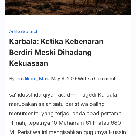
Artikel
Sejarah
Karbala: Ketika Kebenaran
Berdiri Meski Dihadang
Kekuasaan
on
By
Pustikom_Maha
May 8, 2026
Write a Comment
Karbala:
sa’iidusshiddiqiyah.ac.id— Tragedi Karbala
Ketika
merupakan salah satu peristiwa paling
Kebenara
monumental yang terjadi pada abad pertama
Berdiri
Hijriah, tepatnya 10 Muharram 61 H atau 680
Meski
M. Peristiwa ini mengisahkan gugurnya Husain
Dihadang