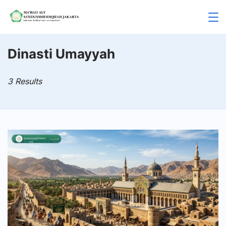
Skip
to
Mahad
content
Aly
Dinasti Umayyah
Jakarta
3 Results