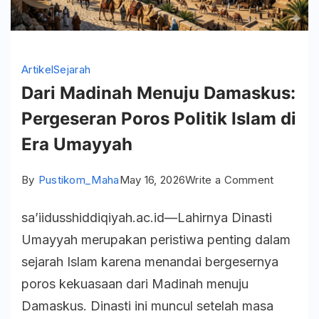
Artikel
Sejarah
Dari Madinah Menuju Damaskus:
Pergeseran Poros Politik Islam di
Era Umayyah
on
By
Pustikom_Maha
May 16, 2026
Write a Comment
Dari
sa’iidusshiddiqiyah.ac.id—Lahirnya Dinasti
Madinah
Umayyah merupakan peristiwa penting dalam
Menuju
sejarah Islam karena menandai bergesernya
Damasku
poros kekuasaan dari Madinah menuju
Pergese
Damaskus. Dinasti ini muncul setelah masa
Poros