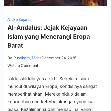
Artikel
Sejarah
Al-Andalus: Jejak Kejayaan
Islam yang Menerangi Eropa
Barat
By
Pustikom_Maha
December 24, 2025
on
Write a Comment
Al-
saidusshiddiqiyah.ac.id—Sebelum Islam
Andalus:
muncul di wilayah Eropa, kondisinya sangat
Jejak
memperihatinkan. Mereka hidup dalam
Kejayaan
kebodohan dan keterbelakangan yang luar
Islam
biasa. Kezaliman sudah menjadi hal yang