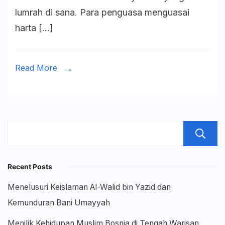
yang
lumrah di sana. Para penguasa menguasai
Menerangi
harta […]
Eropa
Barat
Read More
Recent Posts
Menelusuri Keislaman Al-Walid bin Yazid dan
Kemunduran Bani Umayyah
Menilik Kehidupan Muslim Bosnia di Tengah Warisan