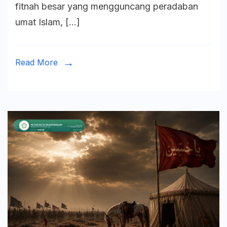
fitnah besar yang mengguncang peradaban
Politik
umat Islam, […]
Islam
di
Era
Read More
Umayya