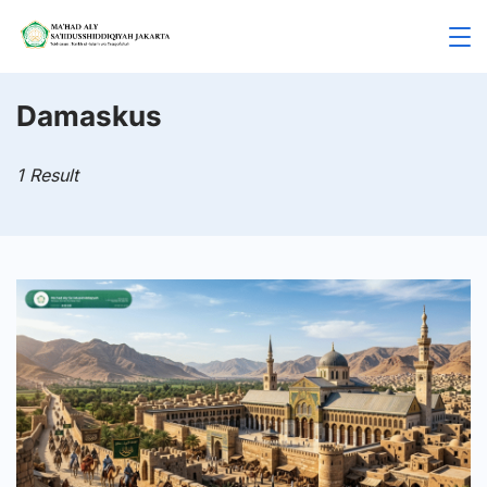
Skip
to
Mahad
content
Aly
Damaskus
Jakarta
1 Result