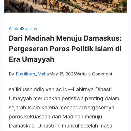
Artikel
Sejarah
Dari Madinah Menuju Damaskus:
Pergeseran Poros Politik Islam di
Era Umayyah
on
By
Pustikom_Maha
May 16, 2026
Write a Comment
Dari
sa’iidusshiddiqiyah.ac.id—Lahirnya Dinasti
Madinah
Umayyah merupakan peristiwa penting dalam
Menuju
sejarah Islam karena menandai bergesernya
Damasku
poros kekuasaan dari Madinah menuju
Pergese
Damaskus. Dinasti ini muncul setelah masa
Poros