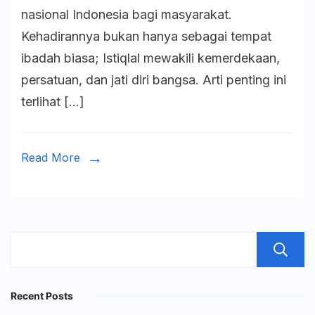
nasional Indonesia bagi masyarakat.
Balik
Kehadirannya bukan hanya sebagai tempat
Pere
ibadah biasa; Istiqlal mewakili kemerdekaan,
Masj
persatuan, dan jati diri bangsa. Arti penting ini
Istiql
terlihat […]
22
Febru
1978
Read More
Recent Posts