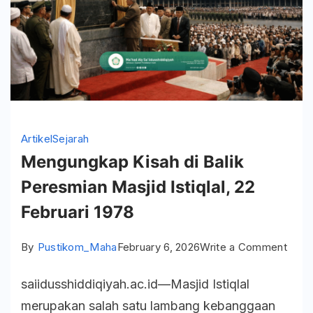
Artikel
Sejarah
Mengungkap Kisah di Balik
Peresmian Masjid Istiqlal, 22
Februari 1978
on
By
Pustikom_Maha
February 6, 2026
Write a Comment
Meng
saiidusshiddiqiyah.ac.id—Masjid Istiqlal
Kisa
merupakan salah satu lambang kebanggaan
di