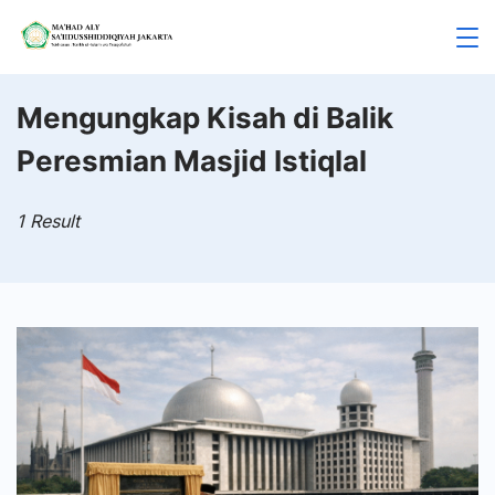
Skip
to
Mahad
content
Aly
Mengungkap Kisah di Balik
Peresmian Masjid Istiqlal
Jakarta
1 Result